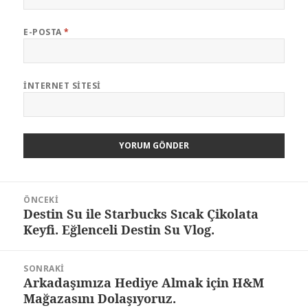
E-POSTA
*
İNTERNET SITESI
Yazı
ÖNCEKI
dolaşımı
Destin Su ile Starbucks Sıcak Çikolata
Önceki
Keyfi. Eğlenceli Destin Su Vlog.
yazı:
SONRAKI
Arkadaşımıza Hediye Almak için H&M
Sonraki
Mağazasını Dolaşıyoruz.
yazı: