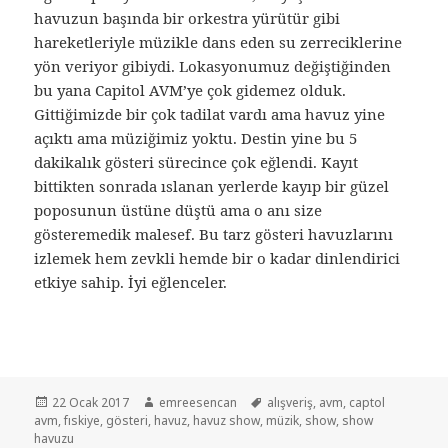
havuzun başında bir orkestra yürütür gibi
hareketleriyle müzikle dans eden su zerreciklerine
yön veriyor gibiydi. Lokasyonumuz değiştiğinden
bu yana Capitol AVM’ye çok gidemez olduk.
Gittiğimizde bir çok tadilat vardı ama havuz yine
açıktı ama müziğimiz yoktu. Destin yine bu 5
dakikalık gösteri sürecince çok eğlendi. Kayıt
bittikten sonrada ıslanan yerlerde kayıp bir güzel
poposunun üstüne düştü ama o anı size
gösteremedik malesef. Bu tarz gösteri havuzlarını
izlemek hem zevkli hemde bir o kadar dinlendirici
etkiye sahip. İyi eğlenceler.
Yayın
22 Ocak 2017
Yazar
emreesencan
Etiketler
alışveriş
,
avm
,
captol
avm
tarihi
,
fıskiye
,
gösteri
,
havuz
,
havuz show
,
müzik
,
show
,
show
havuzu