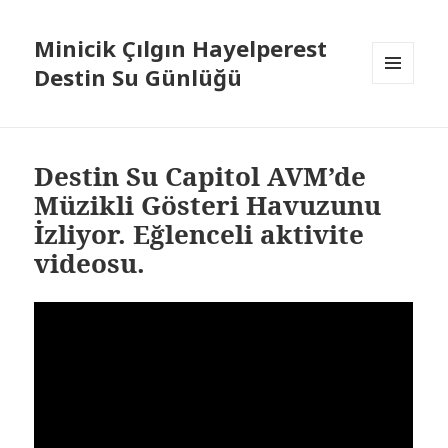
Minicik Çılgın Hayelperest
Destin Su Günlüğü
MENÜ
VE
BILEŞENLER
Destin Su Capitol AVM’de
Müzikli Gösteri Havuzunu
İzliyor. Eğlenceli aktivite
videosu.