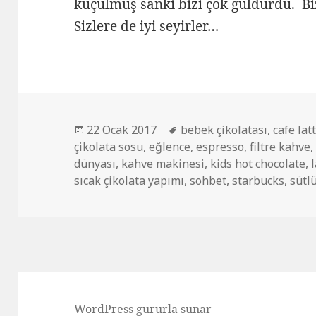
küçülmüş sanki bizi çok güldürdü. Bi
Sizlere de iyi seyirler…
Yayın
22 Ocak 2017
Etiketler
bebek çikolatası
,
cafe lat
çikolata sosu
tarihi
,
eğlence
,
espresso
,
filtre kahve
dünyası
,
kahve makinesi
,
kids hot chocolate
,
sıcak çikolata yapımı
,
sohbet
,
starbucks
,
sütl
WordPress gururla sunar