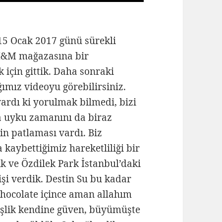
 15 Ocak 2017 günü sürekli
H&M mağazasına bir
için gittik. Daha sonraki
ımız videoyu görebilirsiniz.
vardı ki yorulmak bilmedi, bizi
a uyku zamanını da biraz
in patlaması vardı. Biz
kaybettiğimiz hareketliliği bir
k ve Özdilek Park İstanbul’daki
şi verdik. Destin Su bu kadar
Chocolate içince aman allahım
işlik kendine güven, büyümüşte