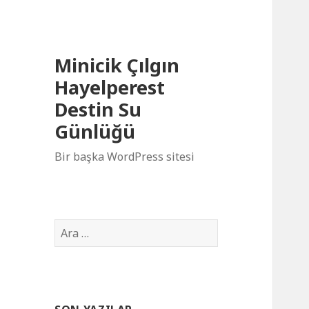
Minicik Çılgın
Hayelperest
Destin Su
Günlüğü
Bir başka WordPress sitesi
A
r
a
m
a