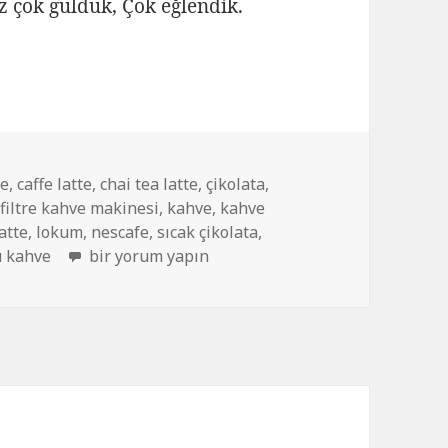
z çok güldük, Çok eğlendik.
te
,
caffe latte
,
chai tea latte
,
çikolata
,
,
filtre kahve makinesi
,
kahve
,
kahve
latte
,
lokum
,
nescafe
,
sıcak çikolata
,
ü kahve
Destin Su ile Starbucks Sıcak Çikolata Keyfi. Eğle
bir yorum yapın