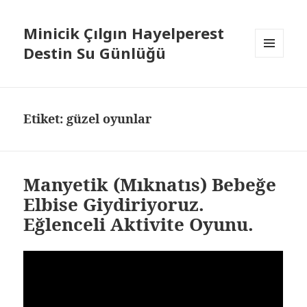
Minicik Çılgın Hayelperest
Destin Su Günlüğü
MENÜ
VE
BILEŞENLER
Etiket: güzel oyunlar
Manyetik (Mıknatıs) Bebeğe
Elbise Giydiriyoruz.
Eğlenceli Aktivite Oyunu.