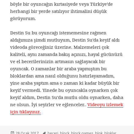
böyle bir oyuncağın kırtasiyede veya Türkiye’de
herhangi bir yerde satılıyor ihtimalini düşük
görüyorum.
Destin Su bu oyuncağı istememesine rağmen
aldığımıza şimdi mutluyum, Destin Su’da keyif aldı
videoda göreceğiniz üzerine. Malzemeleri çok
kaliteli, aynı zamanda bakış açınızı, hayal gücünüzü
ve el becerilerinizin artmasın sağlayacak bir
oyuncak. O zamanlar bir araba yapmıştım bu
bloklardan ama nasıl olduğunu hatırlayamadım,
yine araba yaptım ama o zaman ki kadar büyük bir
keyif vermedi. Yinede bu oyuncakla oynarken çok
keyif aldım, Destin Su’da mutlu oldu oynarken, daha
ne olsun. İyi seyirler ve eğlenceler..
Videoyu izlemek
için tıklayınız.
Yayın
28 Ocak 2017
Etiketler
beceri
,
block
,
block games
,
blok
,
bloklar
,