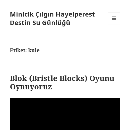
Minicik Çılgın Hayelperest
Destin Su Günlüğü
MENÜ
VE
BILEŞENLER
Etiket: kule
Blok (Bristle Blocks) Oyunu
Oynuyoruz