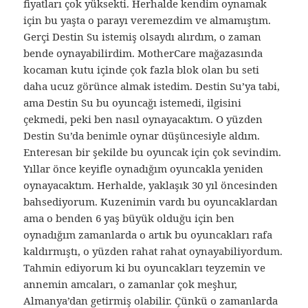
fiyatları çok yüksekti. Herhalde kendim oynamak
için bu yaşta o parayı veremezdim ve almamıştım.
Gerçi Destin Su istemiş olsaydı alırdım, o zaman
bende oynayabilirdim. MotherCare mağazasında
kocaman kutu içinde çok fazla blok olan bu seti
daha ucuz görünce almak istedim. Destin Su’ya tabi,
ama Destin Su bu oyuncağı istemedi, ilgisini
çekmedi, peki ben nasıl oynayacaktım. O yüzden
Destin Su’da benimle oynar düşüncesiyle aldım.
Enteresan bir şekilde bu oyuncak için çok sevindim.
Yıllar önce keyifle oynadığım oyuncakla yeniden
oynayacaktım. Herhalde, yaklaşık 30 yıl öncesinden
bahsediyorum. Kuzenimin vardı bu oyuncaklardan
ama o benden 6 yaş büyük olduğu için ben
oynadığım zamanlarda o artık bu oyuncakları rafa
kaldırmıştı, o yüzden rahat rahat oynayabiliyordum.
Tahmin ediyorum ki bu oyuncakları teyzemin ve
annemin amcaları, o zamanlar çok meşhur,
Almanya’dan getirmiş olabilir. Çünkü o zamanlarda