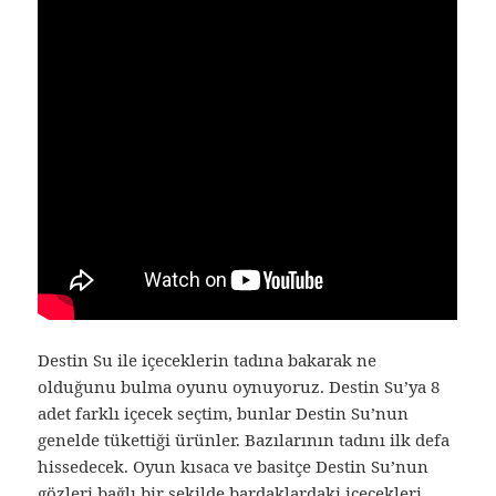
Destin Su ile içeceklerin tadına bakarak ne
olduğunu bulma oyunu oynuyoruz. Destin Su’ya 8
adet farklı içecek seçtim, bunlar Destin Su’nun
genelde tükettiği ürünler. Bazılarının tadını ilk defa
hissedecek. Oyun kısaca ve basitçe Destin Su’nun
gözleri bağlı bir şekilde bardaklardaki içecekleri