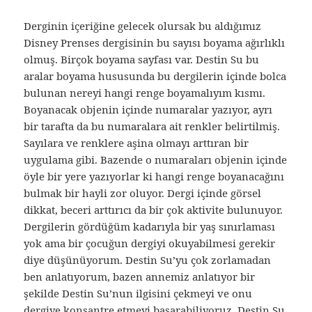
Derginin içeriğine gelecek olursak bu aldığımız
Disney Prenses dergisinin bu sayısı boyama ağırlıklı
olmuş. Birçok boyama sayfası var. Destin Su bu
aralar boyama hususunda bu dergilerin içinde bolca
bulunan nereyi hangi renge boyamalıyım kısmı.
Boyanacak objenin içinde numaralar yazıyor, ayrı
bir tarafta da bu numaralara ait renkler belirtilmiş.
Sayılara ve renklere aşina olmayı arttıran bir
uygulama gibi. Bazende o numaraları objenin içinde
öyle bir yere yazıyorlar ki hangi renge boyanacağını
bulmak bir hayli zor oluyor. Dergi içinde görsel
dikkat, beceri arttırıcı da bir çok aktivite bulunuyor.
Dergilerin gördüğüm kadarıyla bir yaş sınırlaması
yok ama bir çocuğun dergiyi okuyabilmesi gerekir
diye düşünüyorum. Destin Su’yu çok zorlamadan
ben anlatıyorum, bazen annemiz anlatıyor bir
şekilde Destin Su’nun ilgisini çekmeyi ve onu
dergiye konsantre etmeyi başarabiliyoruz. Destin Su