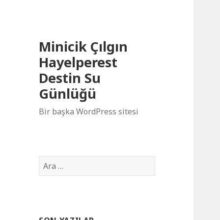
Minicik Çılgın
Hayelperest
Destin Su
Günlüğü
Bir başka WordPress sitesi
A
r
a
m
a