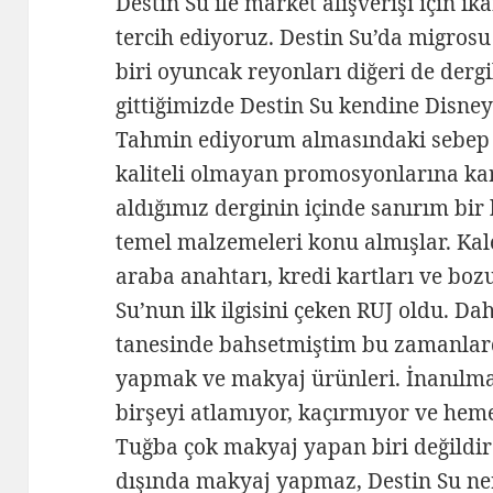
Destin Su ile market alışverişi için i
tercih ediyoruz. Destin Su’da migrosu
biri oyuncak reyonları diğeri de derg
gittiğimizde Destin Su kendine Disney
Tahmin ediyorum almasındaki sebep b
kaliteli olmayan promosyonlarına karş
aldığımız derginin içinde sanırım bi
temel malzemeleri konu almışlar. Kale
araba anahtarı, kredi kartları ve boz
Su’nun ilk ilgisini çeken RUJ oldu. Da
tanesinde bahsetmiştim bu zamanlard
yapmak ve makyaj ürünleri. İnanılmaz 
birşeyi atlamıyor, kaçırmıyor ve hem
Tuğba çok makyaj yapan biri değildir
dışında makyaj yapmaz, Destin Su n