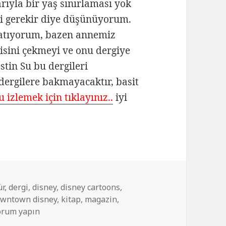
ıyla bir yaş sınırlaması yok
i gerekir diye düşünüyorum.
latıyorum, bazen annemiz
gisini çekmeyi ve onu dergiye
tin Su bu dergileri
ergilere bakmayacaktır, basit
 izlemek için tıklayınız..
iyi
ür
,
dergi
,
disney
,
disney cartoons
,
wntown disney
,
kitap
,
magazin
,
y Prensesleri Dergisini İnceliyoruz için
orum yapın