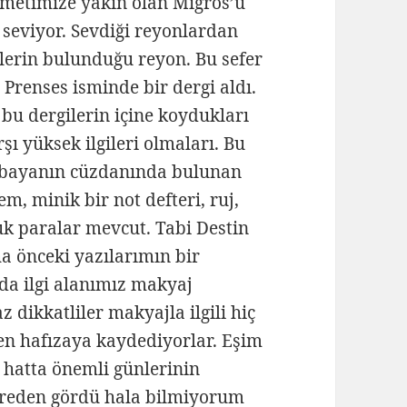
kametimize yakın olan Migros’u
 seviyor. Sevdiği reyonlardan
ilerin bulunduğu reyon. Bu sefer
 Prenses isminde bir dergi aldı.
u dergilerin içine koydukları
ı yüksek ilgileri olmaları. Bu
r bayanın cüzdanında bulunan
m, minik bir not defteri, ruj,
uk paralar mevcut. Tabi Destin
ha önceki yazılarımın bir
a ilgi alanımız makyaj
dikkatliler makyajla ilgili hiç
en hafızaya kaydediyorlar. Eşim
 hatta önemli günlerinin
ereden gördü hala bilmiyorum