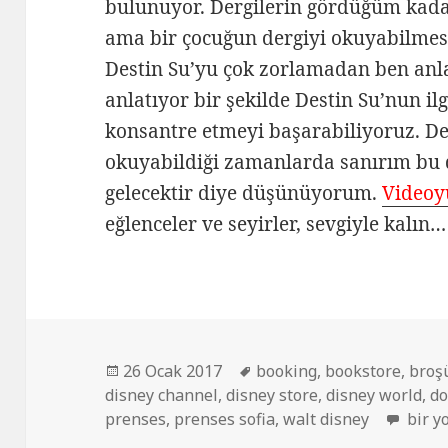
bulunuyor. Dergilerin gördüğüm kadar
ama bir çocuğun dergiyi okuyabilmes
Destin Su’yu çok zorlamadan ben an
anlatıyor bir şekilde Destin Su’nun il
konsantre etmeyi başarabiliyoruz. Des
okuyabildiği zamanlarda sanırım bu d
gelecektir diye düşünüyorum.
Videoyu
eğlenceler ve seyirler, sevgiyle kalın…
Yayın
26 Ocak 2017
Etiketler
booking
,
bookstore
,
broş
disney channel
tarihi
,
disney store
,
disney world
,
do
prenses
,
prenses sofia
,
walt disney
Disne
bir y